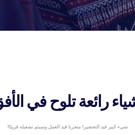
ياء رائعة تلوح في الأف
شيء كبير قيد التحضير! متجرنا قيد العمل وسيتم تشغيله قريبًا!