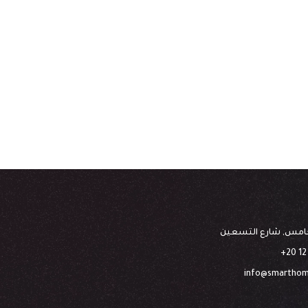
خامس, شارع التسعين
info@smartho