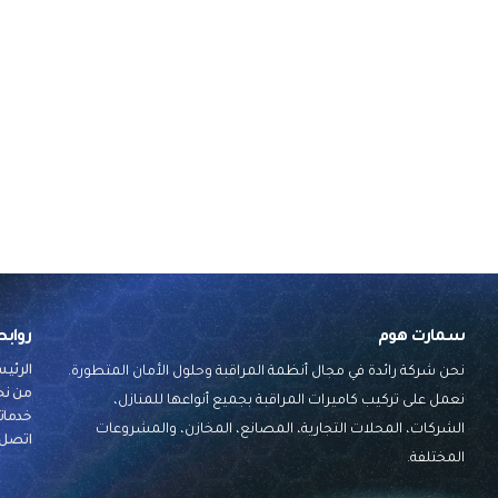
سمارت هوم
رواب
الرئي
نحن شركة رائدة في مجال أنظمة المراقبة وحلول الأمان المتطورة.
من نح
نعمل على تركيب كاميرات المراقبة بجميع أنواعها للمنازل،
خدماتن
الشركات، المحلات التجارية، المصانع، المخازن، والمشروعات
اتصل ب
المختلفة.