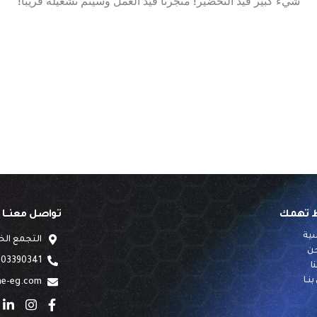
شيء كبير قيد التحضير! متجرنا قيد العمل وسيتم تشغيله قريبًا!
ط تهمك
تواصل معنـــا
سية
التجمع ال
ن
03390341 12 20+
ا
نــا
me-eg.com