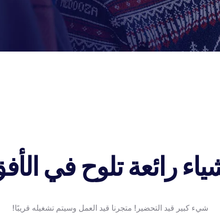
ياء رائعة تلوح في الأف
شيء كبير قيد التحضير! متجرنا قيد العمل وسيتم تشغيله قريبًا!